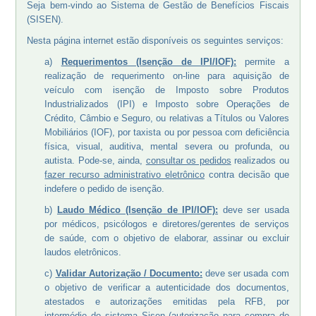
Seja bem-vindo ao Sistema de Gestão de Benefícios Fiscais
(SISEN).
Nesta página internet estão disponíveis os seguintes serviços:
a)
Requerimentos (Isenção de IPI/IOF):
permite a
realização de requerimento on-line para aquisição de
veículo com isenção de Imposto sobre Produtos
Industrializados (IPI) e Imposto sobre Operações de
Crédito, Câmbio e Seguro, ou relativas a Títulos ou Valores
Mobiliários (IOF), por taxista ou por pessoa com deficiência
física, visual, auditiva, mental severa ou profunda, ou
autista. Pode-se, ainda,
consultar os pedidos
realizados ou
fazer recurso administrativo eletrônico
contra decisão que
indefere o pedido de isenção.
b)
Laudo Médico (Isenção de IPI/IOF):
deve ser usada
por médicos, psicólogos e diretores/gerentes de serviços
de saúde, com o objetivo de elaborar, assinar ou excluir
laudos eletrônicos.
c)
Validar Autorização / Documento:
deve ser usada com
o objetivo de verificar a autenticidade dos documentos,
atestados e autorizações emitidas pela RFB, por
intermédio do sistema Sisen (autorização para compra de